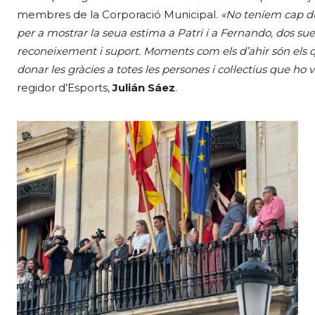
membres de la Corporació Municipal.
«No teníem cap du
per a mostrar la seua estima a Patri i a Fernando, dos s
reconeixement i suport. Moments com els d’ahir són els 
donar les gràcies a totes les persones i col·lectius que ho 
regidor d’Esports,
Julián Sáez
.