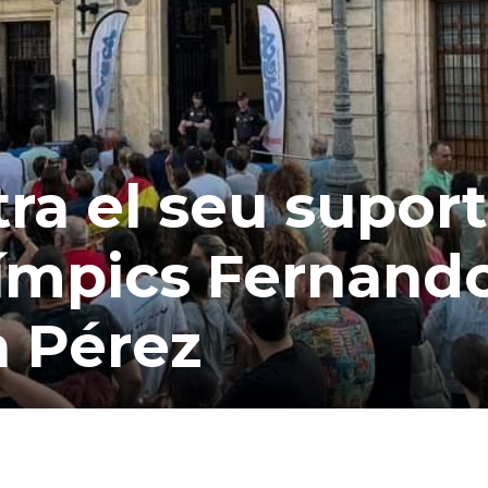
a el seu suport
límpics Fernand
ia Pérez