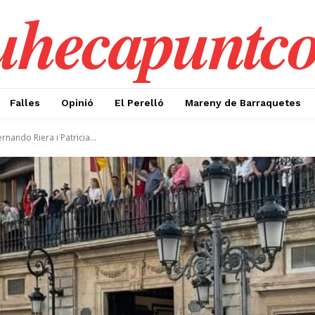
uhecapuntc
Falles
Opinió
El Perelló
Mareny de Barraquetes
nando Riera i Patricia...