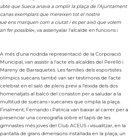
bte que Sueca anava a omplir la plaça de l’Ajuntament
uecanas exemplars que mereixen tot el nostre
que ens marquen com a ciutat i és per això que volem
van fer possible
«, va assenyalar l’alcalde en funcions i
A més d’una nodrida representació de la Corporació
Municipal, van assistir a l’acte els alcaldes del Perelló i
Mareny de Barraquetes. Les famílies dels esportistes
olímpics suecans també van ser testimonis de l’acte
celebrat en el saló de plens previ a l’eixida dels dos
homenatjats al balcó del consistori per a saludar a la
multitud de suecans i suecanes que omplia la plaça.
Finalment, Fernando i Patricia van baixar al carrer per a
presenciar una coreografia sobre el tapís de les
gimnastes més joves del Club ACEUS i visualitzar, en la
pantalla de grans dimensions instal·lada en la plaça, un