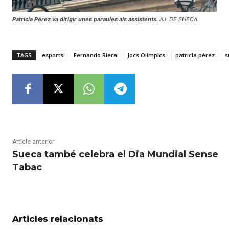
Patricia Pérez va dirigir unes paraules als assistents.
AJ. DE SUECA
TAGS
esports
Fernando Riera
Jocs Olímpics
patricia pérez
s
Article anterior
Sueca també celebra el Dia Mundial Sense
Tabac
Articles relacionats