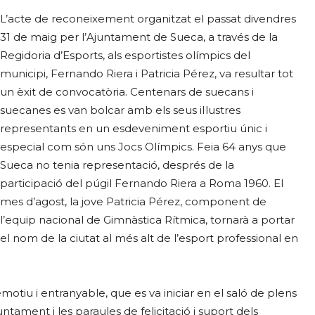
L’acte de reconeixement organitzat el passat divendres
31 de maig per l’Ajuntament de Sueca, a través de la
Regidoria d’Esports, als esportistes olímpics del
municipi, Fernando Riera i Patricia Pérez, va resultar tot
un èxit de convocatòria. Centenars de suecans i
suecanes es van bolcar amb els seus il·lustres
representants en un esdeveniment esportiu únic i
especial com són uns Jocs Olímpics. Feia 64 anys que
Sueca no tenia representació, després de la
participació del púgil Fernando Riera a Roma 1960. El
mes d’agost, la jove Patricia Pérez, component de
l’equip nacional de Gimnàstica Rítmica, tornarà a portar
el nom de la ciutat al més alt de l’esport professional en
tiu i entranyable, que es va iniciar en el saló de plens
ntament i les paraules de felicitació i suport dels