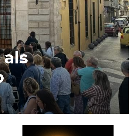
 als
o