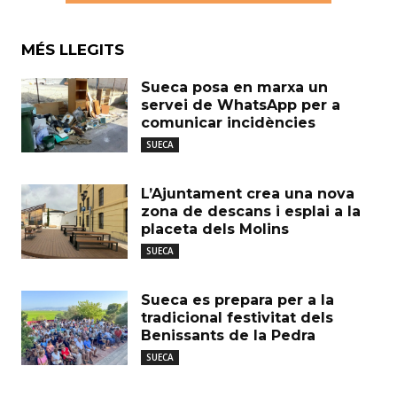
MÉS LLEGITS
Sueca posa en marxa un
servei de WhatsApp per a
comunicar incidències
SUECA
L’Ajuntament crea una nova
zona de descans i esplai a la
placeta dels Molins
SUECA
Sueca es prepara per a la
tradicional festivitat dels
Benissants de la Pedra
SUECA