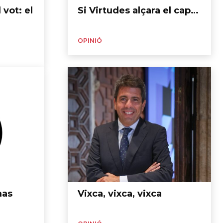
 vot: el
Si Virtudes alçara el cap…
OPINIÓ
mas
Vixca, vixca, vixca