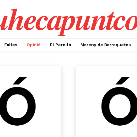
uhecapuntc
Falles
Opinió
El Perelló
Mareny de Barraquetes
x
Mareny de Barraquetes
Sense etiqueta