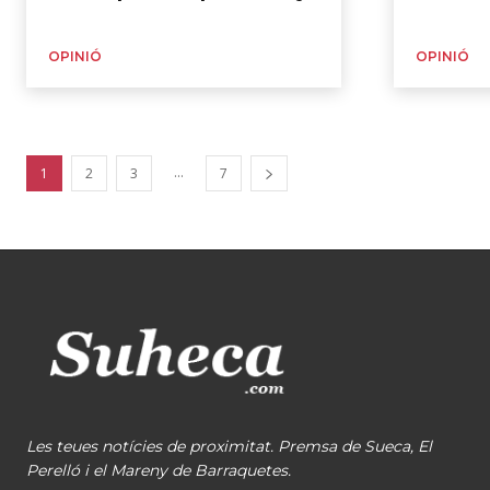
OPINIÓ
OPINIÓ
...
1
2
3
7
Les teues notícies de proximitat. Premsa de Sueca, El
Perelló i el Mareny de Barraquetes.