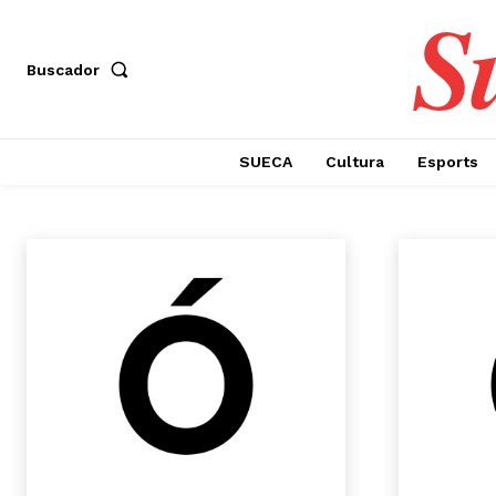
S
Buscador
OPINIÓ
SUECA
Cultura
Esports
Altres notícies
Cultura
El Perelló
Esports
Falles
Llotgeta de bai
Inici
Opinió