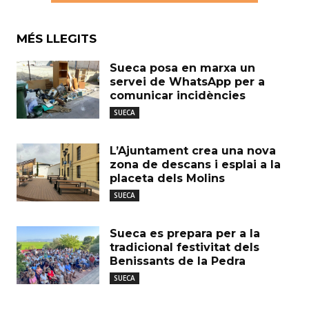
MÉS LLEGITS
Sueca posa en marxa un
servei de WhatsApp per a
comunicar incidències
SUECA
L’Ajuntament crea una nova
zona de descans i esplai a la
placeta dels Molins
SUECA
Sueca es prepara per a la
tradicional festivitat dels
Benissants de la Pedra
SUECA