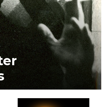
ter
s