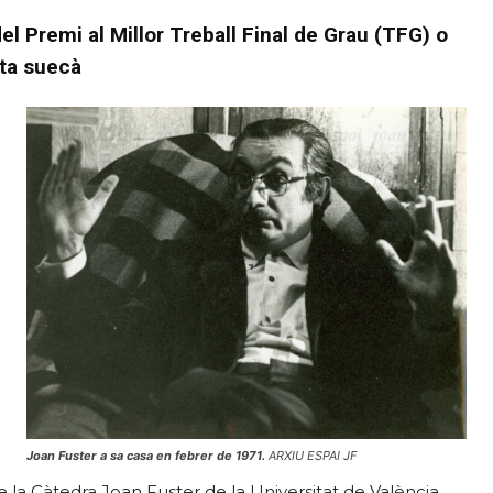
el Premi al Millor Treball Final de Grau (TFG) o
sta suecà
Joan Fuster a sa casa en febrer de 1971.
ARXIU ESPAI JF
la Càtedra Joan Fuster de la Universitat de València