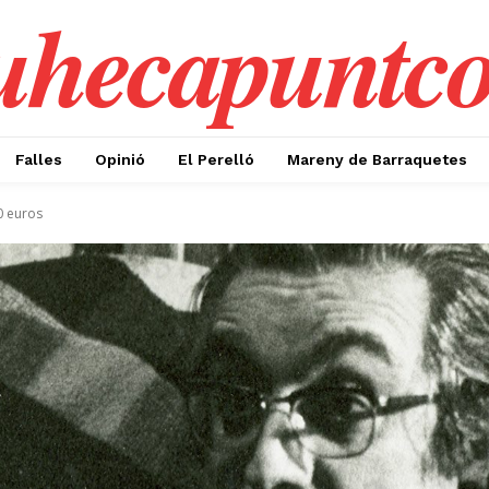
uhecapuntc
Falles
Opinió
El Perelló
Mareny de Barraquetes
0 euros