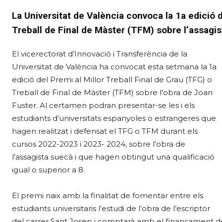
La Universitat de València convoca la 1a edició d
Treball de Final de Màster (TFM) sobre l’assagi
El vicerectorat d’Innovació i Transferència de la
Universitat de València ha convocat esta setmana la 1a
edició del Premi al Millor Treball Final de Grau (TFG) o
Treball de Final de Màster (TFM) sobre l’obra de Joan
Fuster. Al certamen podran presentar-se les i els
estudiants d’universitats espanyoles o estrangeres que
hagen realitzat i defensat el TFG o TFM durant els
cursos 2022-2023 i 2023- 2024, sobre l’obra de
l’assagista suecà i que hagen obtingut una qualificació
igual o superior a 8.
El premi naix amb la finalitat de fomentar entre els
estudiants universitaris l’estudi de l’obra de l’escriptor
del carrer Sant Josep i comptarà amb el finançament de 