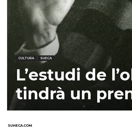
CULTURA
SUECA
L’estudi de l’
tindrà un pre
SUHECA.COM