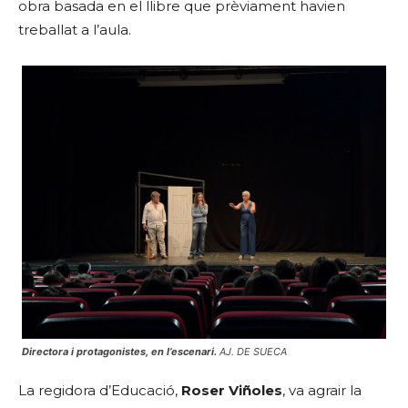
obra basada en el llibre que prèviament havien
treballat a l’aula.
Directora i protagonistes, en l’escenari.
AJ. DE SUECA
La regidora d’Educació,
Roser Viñoles
, va agrair la