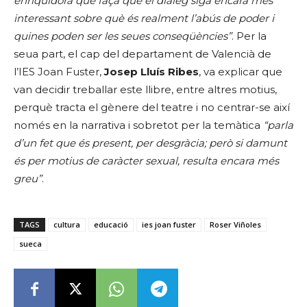
enriquidora que faça que el diàleg siga encara més
interessant sobre què és realment l’abús de poder i
quines poden ser les seues conseqüències”
. Per la
seua part, el cap del departament de Valencià de
l’IES Joan Fuster,
Josep Lluís Ribes
, va explicar que
van decidir treballar este llibre, entre altres motius,
perquè tracta el gènere del teatre i no centrar-se així
només en la narrativa i sobretot per la temàtica
“parla
d’un fet que és present, per desgràcia; però si damunt
és per motius de caràcter sexual, resulta encara més
greu”
.
TAGS
cultura
educació
ies joan fuster
Roser Viñoles
sueca