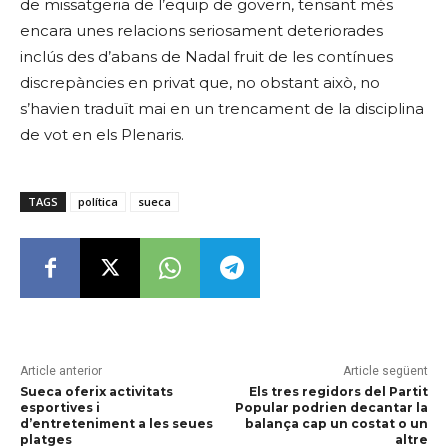
de missatgeria de l’equip de govern, tensant més
encara unes relacions seriosament deteriorades
inclús des d’abans de Nadal fruit de les contínues
discrepàncies en privat que, no obstant això, no
s’havien traduït mai en un trencament de la disciplina
de vot en els Plenaris.
TAGS
política
sueca
Article anterior
Article següent
Sueca oferix activitats
Els tres regidors del Partit
esportives i
Popular podrien decantar la
d’entreteniment a les seues
balança cap un costat o un
platges
altre