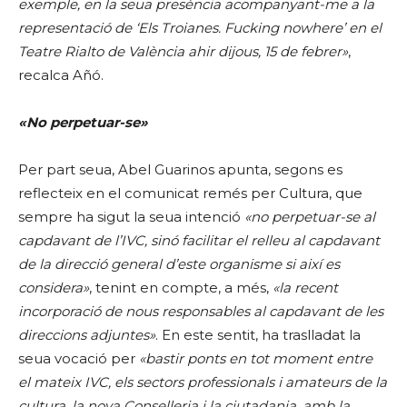
exemple, en la seua presència acompanyant-me a la
representació de ‘Els Troianes. Fucking nowhere’ en el
Teatre Rialto de València ahir dijous, 15 de febrer»
,
recalca Añó.
«No perpetuar-se»
Per part seua, Abel Guarinos apunta, segons es
reflecteix en el comunicat remés per Cultura, que
sempre ha sigut la seua intenció
«no perpetuar-se al
capdavant de l’IVC, sinó facilitar el relleu al capdavant
de la direcció general d’este organisme si així es
considera»
, tenint en compte, a més,
«la recent
incorporació de nous responsables al capdavant de les
direccions adjuntes»
. En este sentit, ha traslladat la
seua vocació per
«bastir ponts en tot moment entre
el mateix IVC, els sectors professionals i amateurs de la
cultura, la nova Conselleria i la ciutadania, amb la