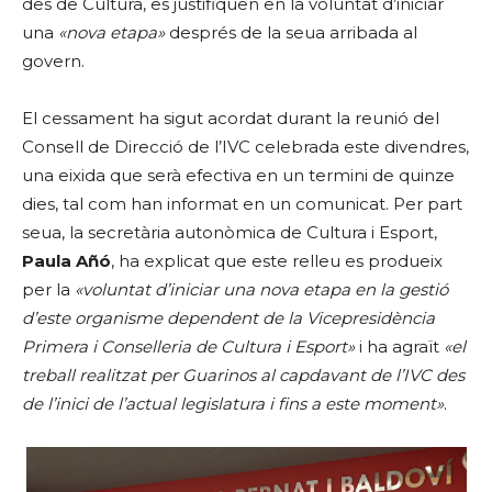
des de Cultura, es justifiquen en la voluntat d’iniciar
una
«nova etapa»
després de la seua arribada al
govern.
El cessament ha sigut acordat durant la reunió del
Consell de Direcció de l’IVC celebrada este divendres,
una eixida que serà efectiva en un termini de quinze
dies, tal com han informat en un comunicat. Per part
seua, la secretària autonòmica de Cultura i Esport,
Paula Añó
, ha explicat que este relleu es produeix
per la
«voluntat d’iniciar una nova etapa en la gestió
d’este organisme dependent de la Vicepresidència
Primera i Conselleria de Cultura i Esport»
i ha agraït
«el
treball realitzat per Guarinos al capdavant de l’IVC des
de l’inici de l’actual legislatura i fins a este moment»
.