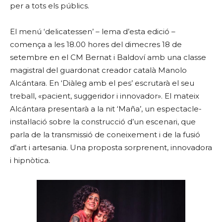
per a tots els públics.
El menú ‘delicatessen’ – lema d’esta edició –
comença a les 18.00 hores del dimecres 18 de
setembre en el CM Bernat i Baldoví amb una classe
magistral del guardonat creador català Manolo
Alcántara. En ‘Diàleg amb el pes’ escrutarà el seu
treball, «pacient, suggeridor i innovador». El mateix
Alcántara presentarà a la nit ‘Maña’, un espectacle-
instal·lació sobre la construcció d’un escenari, que
parla de la transmissió de coneixement i de la fusió
d’art i artesania. Una proposta sorprenent, innovadora
i hipnòtica.