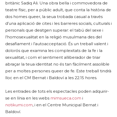
britànic Sadiq Ali. Una obra bella i commovedora de
teatre físic, per a públic adult, que conta la història de
dos homes queer, la seua trobada casual a través
d’una aplicació de cites i les barreres socials, culturals i
personals que desitgen superar: el tabú del sexe i
l’homosexualitat en la religió musulmana des del
desafiament i l’autoacceptació. És un treball valent i
dolorós que examina les complexitats de la fe i la
sexualitat, i com el sentiment alliberador de triar
abraçar la teua identitat no és tan fàcilment assolible
per a moltes persones queer de fe. Este treball tindrà
lloc en el CM Bernat i Baldoví a les 22.15 hores.
Les entrades de tots els espectacles poden adquirir-
se en línia en les webs
mimsueca.com
i
notikumi.com
, i en el Centre Municipal Bernat i
Baldoví.