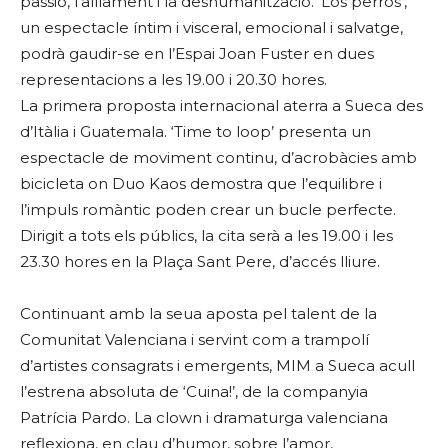
passió, l’aïllament i la deshumanització. ‘Los perros’,
un espectacle íntim i visceral, emocional i salvatge,
podrà gaudir-se en l’Espai Joan Fuster en dues
representacions a les 19.00 i 20.30 hores.
La primera proposta internacional aterra a Sueca des
d’Itàlia i Guatemala. ‘Time to loop’ presenta un
espectacle de moviment continu, d’acrobàcies amb
bicicleta on Duo Kaos demostra que l’equilibre i
l’impuls romàntic poden crear un bucle perfecte.
Dirigit a tots els públics, la cita serà a les 19.00 i les
23.30 hores en la Plaça Sant Pere, d’accés lliure.
Continuant amb la seua aposta pel talent de la
Comunitat Valenciana i servint com a trampolí
d’artistes consagrats i emergents, MIM a Sueca acull
l’estrena absoluta de ‘Cuina!’, de la companyia
Patrícia Pardo. La clown i dramaturga valenciana
reflexiona, en clau d’humor, sobre l’amor,