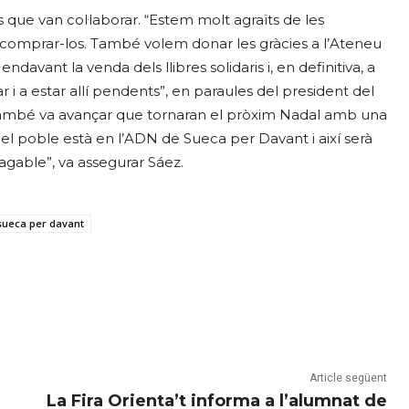
que van col·laborar. “Estem molt agraïts de les
a comprar-los. També volem donar les gràcies a l’Ateneu
davant la venda dels llibres solidaris i, en definitiva, a
rar i a estar allí pendents”, en paraules del president del
 també va avançar que tornaran el pròxim Nadal amb una
 del poble està en l’ADN de Sueca per Davant i així serà
gable”, va assegurar Sáez.
sueca per davant
Article següent
La Fira Orienta’t informa a l’alumnat de