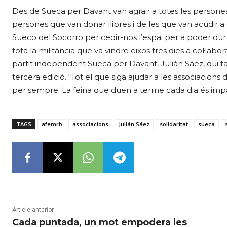
Des de Sueca per Davant van agrair a totes les persones 
persones que van donar llibres i de les que van acudir 
Sueco del Socorro per cedir-nos l’espai per a poder dur en
tota la militància que va vindre eixos tres dies a col·labo
partit independent Sueca per Davant, Julián Sáez, qui
tercera edició. “Tot el que siga ajudar a les associacions
per sempre. La feina que duen a terme cada dia és impa
TAGS
afemrb
associacions
Julián Sáez
solidaritat
sueca
Article anterior
Cada puntada, un mot empodera les