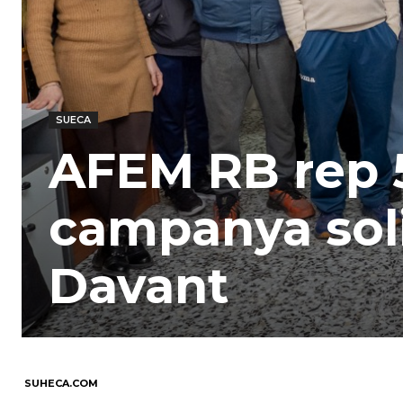
SUECA
AFEM RB rep 5
campanya soli
Davant
SUHECA.COM