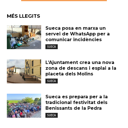
MÉS LLEGITS
Sueca posa en marxa un
servei de WhatsApp per a
comunicar incidències
SUECA
L’Ajuntament crea una nova
zona de descans i esplai a la
placeta dels Molins
SUECA
Sueca es prepara per a la
tradicional festivitat dels
Benissants de la Pedra
SUECA