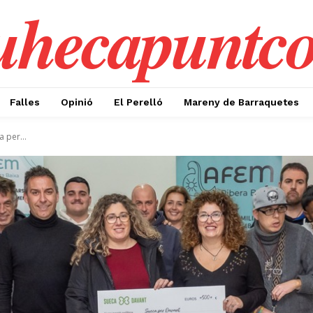
uhecapuntc
Falles
Opinió
El Perelló
Mareny de Barraquetes
 per...