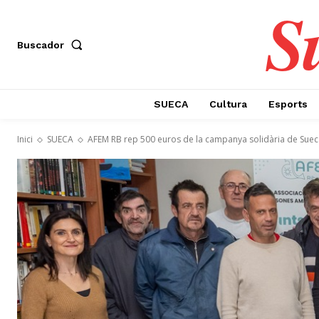
S
Buscador
SUECA
Cultura
Esports
Inici
SUECA
AFEM RB rep 500 euros de la campanya solidària de Sueca