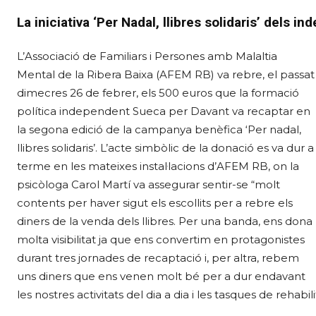
La iniciativa ‘Per Nadal, llibres solidaris’ dels i
L’Associació de Familiars i Persones amb Malaltia
Mental de la Ribera Baixa (AFEM RB) va rebre, el passat
dimecres 26 de febrer, els 500 euros que la formació
política independent Sueca per Davant va recaptar en
la segona edició de la campanya benèfica ‘Per nadal,
llibres solidaris’. L’acte simbòlic de la donació es va dur a
terme en les mateixes instal·lacions d’AFEM RB, on la
psicòloga Carol Martí va assegurar sentir-se “molt
contents per haver sigut els escollits per a rebre els
diners de la venda dels llibres. Per una banda, ens dona
molta visibilitat ja que ens convertim en protagonistes
durant tres jornades de recaptació i, per altra, rebem
uns diners que ens venen molt bé per a dur endavant
les nostres activitats del dia a dia i les tasques de reha