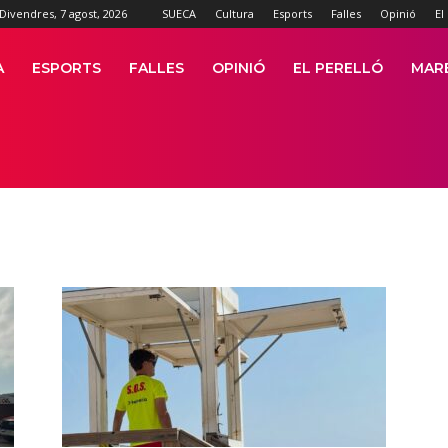
Divendres, 7 agost, 2026
SUECA
Cultura
Esports
Falles
Opinió
El
A
ESPORTS
FALLES
OPINIÓ
EL PERELLÓ
MAR