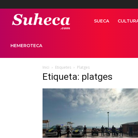
Suhecapuntcom
SUECA
CULTUR
HEMEROTECA
Inici
Etiquetes
Platges
Etiqueta: platges