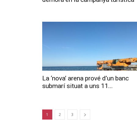
La ‘nova’ arena prové d’un banc
submarí situat a uns 11...
1
2
3