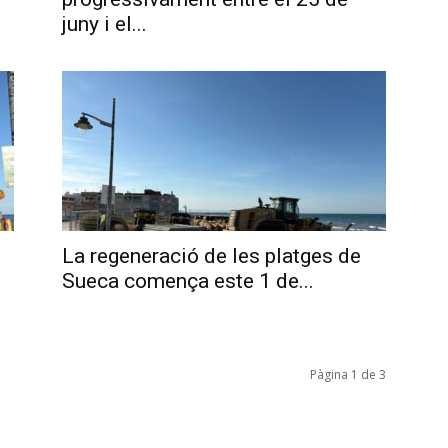
juny i el...
La regeneració de les platges de
Sueca comença este 1 de...
Pàgina 1 de 3