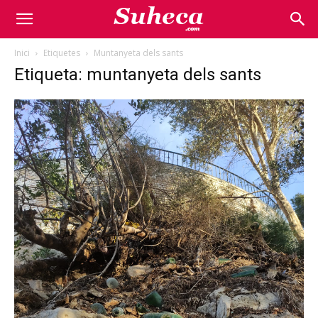
Inici
Etiquetes
Muntanyeta dels sants
Etiqueta: muntanyeta dels sants