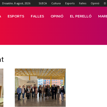
Dissabte, 8 agost, 2026
SUECA
Cultura
Esports
Falles
Opinió
El
A
ESPORTS
FALLES
OPINIÓ
EL PERELLÓ
MAR
at