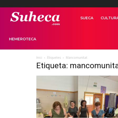
Suhecapuntcom
SUECA
CULTUR
HEMEROTECA
Inici
Etiquetes
Mancomunitat
Etiqueta: mancomunit