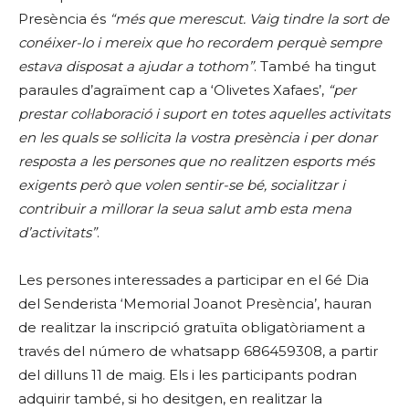
Presència és
“més que merescut. Vaig tindre la sort de
conéixer-lo i mereix que ho recordem perquè sempre
estava disposat a ajudar a tothom”
. També ha tingut
paraules d’agraïment cap a ‘Olivetes Xafaes’,
“per
prestar col·laboració i suport en totes aquelles activitats
en les quals se sol·licita la vostra presència i per donar
resposta a les persones que no realitzen esports més
exigents però que volen sentir-se bé, socialitzar i
contribuir a millorar la seua salut amb esta mena
d’activitats”
.
Les persones interessades a participar en el 6é Dia
del Senderista ‘Memorial Joanot Presència’, hauran
de realitzar la inscripció gratuïta obligatòriament a
través del número de whatsapp 686459308, a partir
del dilluns 11 de maig. Els i les participants podran
adquirir també, si ho desitgen, en realitzar la