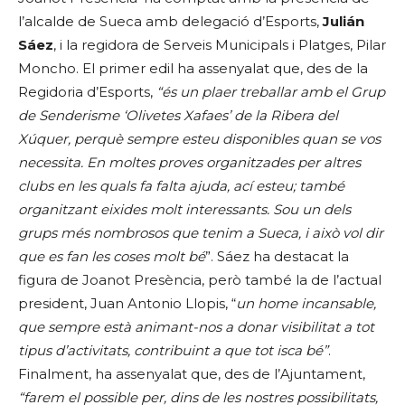
l’alcalde de Sueca amb delegació d’Esports,
Julián
Sáez
, i la regidora de Serveis Municipals i Platges, Pilar
Moncho. El primer edil ha assenyalat que, des de la
Regidoria d’Esports,
“és un plaer treballar amb el Grup
de Senderisme ‘Olivetes Xafaes’ de la Ribera del
Xúquer, perquè sempre esteu disponibles quan se vos
necessita. En moltes proves organitzades per altres
clubs en les quals fa falta ajuda, ací esteu; també
organitzant eixides molt interessants. Sou un dels
grups més nombrosos que tenim a Sueca, i això vol dir
que es fan les coses molt bé
”. Sáez ha destacat la
figura de Joanot Presència, però també la de l’actual
president, Juan Antonio Llopis, “
un home incansable,
que sempre està animant-nos a donar visibilitat a tot
tipus d’activitats, contribuint a que tot isca bé”
.
Finalment, ha assenyalat que, des de l’Ajuntament,
“farem el possible per, dins de les nostres possibilitats,