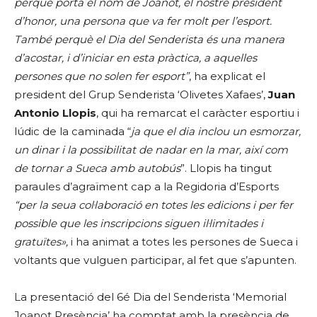
perquè porta el nom de Joanot, el nostre president
d’honor, una persona que va fer molt per l’esport.
També perquè el Dia del Senderista és una manera
d’acostar, i d’iniciar en esta pràctica, a aquelles
persones que no solen fer esport”
, ha explicat el
president del Grup Senderista ‘Olivetes Xafaes’,
Juan
Antonio Llopis
, qui ha remarcat el caràcter esportiu i
lúdic de la caminada “
ja que el dia inclou un esmorzar,
un dinar i la possibilitat de nadar en la mar, així com
de tornar a Sueca amb autobús
”. Llopis ha tingut
paraules d’agraïment cap a la Regidoria d’Esports
“per la seua col·laboració en totes les edicions i per fer
possible que les inscripcions siguen il·limitades i
gratuïtes»,
i ha animat a totes les persones de Sueca i
voltants que vulguen participar, al fet que s’apunten.
La presentació del 6é Dia del Senderista ‘Memorial
Joanot Presència’ ha comptat amb la presència de