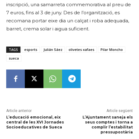
inscripció, una samarreta commemorativa al preu de
7 euros, fins al 3 de juny. Des de l’organització, es
recomana portar eixe dia un calçat i roba adequada,
barret, crema solar i aigua suficient.
TAGS
esports
Julián Sáez
olivetes xafaes
Pilar Moncho
sueca
Article anterior
Article següent
L’educació emocional, eix
L’Ajuntament saneja els
central de les XVI Jornades
seus comptes i torna a
Socioeducatives de Sueca
complir l’estabilitat
pressupostària