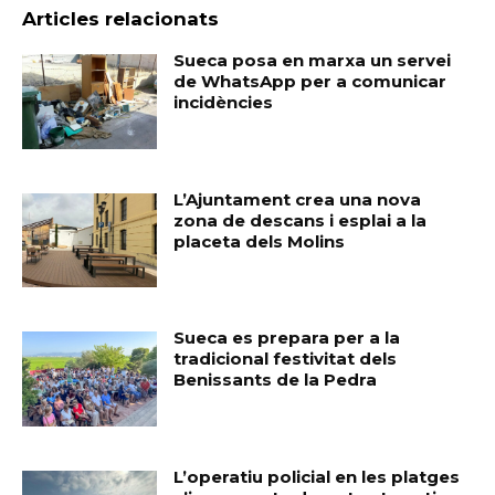
Articles relacionats
Sueca posa en marxa un servei
de WhatsApp per a comunicar
incidències
L’Ajuntament crea una nova
zona de descans i esplai a la
placeta dels Molins
Sueca es prepara per a la
tradicional festivitat dels
Benissants de la Pedra
L’operatiu policial en les platges