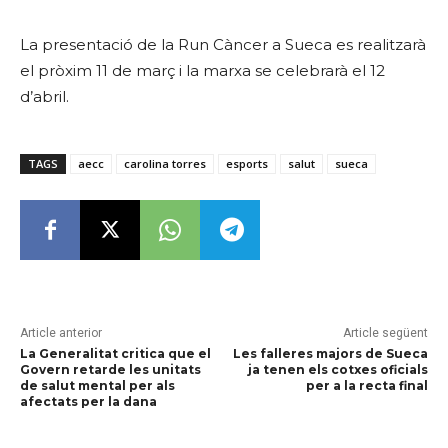
La presentació de la Run Càncer a Sueca es realitzarà
el pròxim 11 de març i la marxa se celebrarà el 12
d’abril.
TAGS
aecc
carolina torres
esports
salut
sueca
Article anterior
Article següent
La Generalitat critica que el
Les falleres majors de Sueca
Govern retarde les unitats
ja tenen els cotxes oficials
de salut mental per als
per a la recta final
afectats per la dana