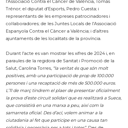
l’Associació Contra el Càncer de València, Tomás
Trénor; el diputat d’Esports, Pedro Cuesta; i
representants de les empreses patrocinadores i
col·laboradores; de les Juntes Locals de l’Associació
Espanyola Contra el Càncer a València; i d’altres
ajuntaments de les localitats de la província.
Durant l’acte es van mostrar les xifres de 2024 i, en
paraules de la regidora de Sanitat i Promoció de la
Salut, Carolina Torres,
“la veritat és que són molt
positives, amb una participació de prop de 100.000
persones i una recaptació de més de 500.000 euros.
L’11 de març tindrem el plaer de presentar oficialment
la prova d’este circuit solidari que es realitzarà a Sueca,
que consistirà en una marxa a peu, així com la
samarreta oficial. Des d’ací, volem animar a la
ciutadania al fet que participe en una causa tan
solidària i necessària per a tots i totes”
. Des de