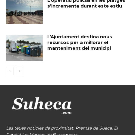
L’operatiu policial en les platges
s’incrementa durant este estiu
L’Ajuntament destina nous
recursos per a millorar el
manteniment del municipi
Les teues notícies de proximitat. Premsa de Sueca, El
Perelló i el Mareny de Barraquetes.