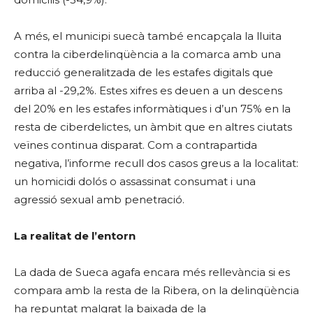
A més, el municipi suecà també encapçala la lluita
contra la ciberdelinqüència a la comarca amb una
reducció generalitzada de les estafes digitals que
arriba al -29,2%. Estes xifres es deuen a un descens
del 20% en les estafes informàtiques i d’un 75% en la
resta de ciberdelictes, un àmbit que en altres ciutats
veïnes continua disparat. Com a contrapartida
negativa, l’informe recull dos casos greus a la localitat:
un homicidi dolós o assassinat consumat i una
agressió sexual amb penetració.
La realitat de l’entorn
La dada de Sueca agafa encara més rellevància si es
compara amb la resta de la Ribera, on la delinqüència
ha repuntat malgrat la baixada de la