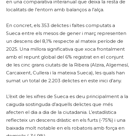
en una comparativa interanual que deixa la resta de
localitats de l’entorn amb balanços a l’alça.
En concret, els 353 delictes i faltes computats a
Sueca entre els mesos de gener i març representen
un descens del 8,1% respecte al mateix període de
2025. Una millora significativa que xoca frontalment
amb el repunt global del 6% registrat en el conjunt
de les cinc grans ciutats de la Ribera (Alzira, Algemesí,
Carcaixent, Cullera i la mateixa Sueca), les quals han
sumat un total de 2.203 delictes en este inici d’any.
L’èxit de les xifres de Sueca es deu principalment a la
caiguda sostinguda d’aquells delictes que més
afecten el dia a dia de la ciutadania. L’estadística
reflecteix un descens dràstic en els furts (-75%) i una
baixada molt notable en els robatoris amb força en
domicilis (-34,9%).