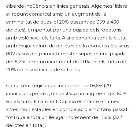
ciberdelinqüència en línies generals. Algemesí lidera
el repunt comarcal amb un augment de la
criminalitat de quasi el 20% passant de 359 a 430
delictes), empentat per una pujada dels robatoris
amb violència i els furts. Alzira continua sent la ciutat
amb major volum de delictes de la comarca. Els seus
802 casos del primer trimestre suposen una pujada
del 8,2%, amb un increment de l’11% en els furts i del
20% en la sostracció de vehicles.
Carcaixent registra un increment del 6,6% (291
infraccions penals), on destaca un augment del 60%
en els furts. Finalment, Cullera es manté en unes
xifres molt estables en comparació amb l’any passat,
tot i que anota un lleuger increment de l’1,6% (327
delictes en total).