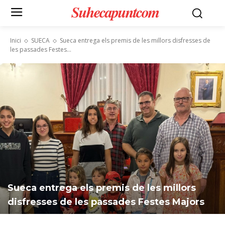
Suhecapuntcom
Inici
SUECA
Sueca entrega els premis de les millors disfresses de
les passades Festes...
Sueca entrega els premis de les millors
disfresses de les passades Festes Majors