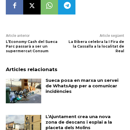
Article anterior
Article següent
L’Economy Cash del Sueca
La Ribera celebra la I Fira de
Parc passarà a ser un
la Cassalla a la localitat de
supermercat Consum
Real
Articles relacionats
Sueca posa en marxa un servei
de WhatsApp per a comunicar
incidències
L’Ajuntament crea una nova
zona de descans i esplai a la
placeta dels Molins