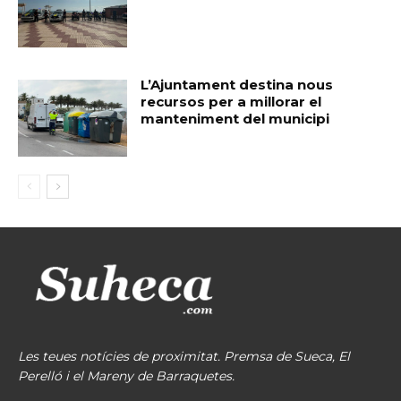
L’Ajuntament destina nous
recursos per a millorar el
manteniment del municipi
Les teues notícies de proximitat. Premsa de Sueca, El
Perelló i el Mareny de Barraquetes.