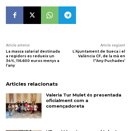
Article anterior
Article següent
La massa salarial destinada
L’Ajuntament de Sueca i el
a regidors es redueix un
València CF, de la mà en
34%, 116.600 euros menys a
l’‘Any Puchades’
l’any
Articles relacionats
Valeria Tur Mulet és presentada
oficialment com a
començadoreta