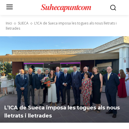
Suhecapuntcom
Inici
SUECA
L’ICA de Sueca imposa les togues als nous lletrats i
lletrades
L’ICA de Sueca imposa les togues als nous
lletrats i lletrades