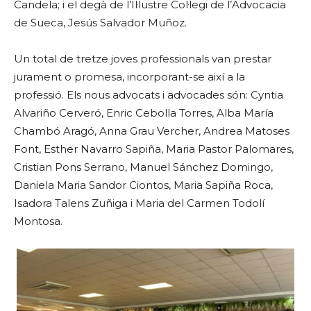
Candela; i el degà de l’Il·lustre Col·legi de l’Advocacia
de Sueca, Jesús Salvador Muñoz.
Un total de tretze joves professionals van prestar
jurament o promesa, incorporant-se així a la
professió. Els nous advocats i advocades són: Cyntia
Alvariño Cerveró, Enric Cebolla Torres, Alba María
Chambó Aragó, Anna Grau Vercher, Andrea Matoses
Font, Esther Navarro Sapiña, Maria Pastor Palomares,
Cristian Pons Serrano, Manuel Sánchez Domingo,
Daniela Maria Sandor Ciontos, Maria Sapiña Roca,
Isadora Talens Zuñiga i Maria del Carmen Todolí
Montosa.