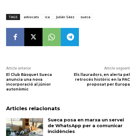
TAGS
advocats
ica
Julián Sáez
sueca
Article anterior
Article següent
El Club Bàsquet Sueca
Els llauradors, en alerta pel
anuncia una nova
retrocés històric en la PAC
incorporació al júnior
proposat per Europa
autonòmic
Articles relacionats
Sueca posa en marxa un servei
de WhatsApp per a comunicar
incidències