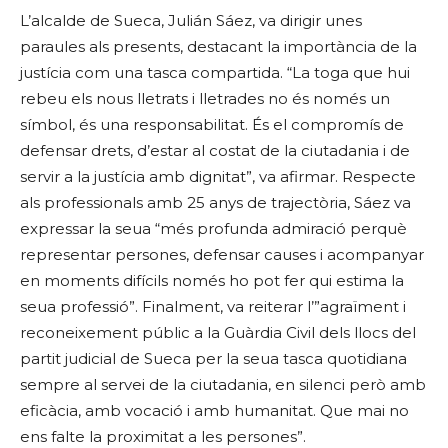
L’alcalde de Sueca, Julián Sáez, va dirigir unes
paraules als presents, destacant la importància de la
justícia com una tasca compartida. “La toga que hui
rebeu els nous lletrats i lletrades no és només un
símbol, és una responsabilitat. És el compromís de
defensar drets, d’estar al costat de la ciutadania i de
servir a la justícia amb dignitat”, va afirmar. Respecte
als professionals amb 25 anys de trajectòria, Sáez va
expressar la seua “més profunda admiració perquè
representar persones, defensar causes i acompanyar
en moments difícils només ho pot fer qui estima la
seua professió”. Finalment, va reiterar l’”agraïment i
reconeixement públic a la Guàrdia Civil dels llocs del
partit judicial de Sueca per la seua tasca quotidiana
sempre al servei de la ciutadania, en silenci però amb
eficàcia, amb vocació i amb humanitat. Que mai no
ens falte la proximitat a les persones”.