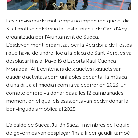
Les previsions de mal temps no impediren que el dia
31 al matí se celebrara la Festa Infantil de Cap d’Any
organitzada per l’Ajuntament de Sueca.
L’esdeveniment, organitzat per la Regidoria de Festes
i que havia de tindre lloc a la plaça de Sant Pere, es va
desplaçar fins al Pavelló d’Esports Raül Cuenca
Monrabal. Allí, centenars de xiquetes i xiquets van
gaudir d’activitats com unflables gegants i la música
d’una dj. Ja al migdia i com ja va ocórrer en 2023, un
compte enrere va donar pas a les 12 campanades,
moment en el qual els assistents van poder donar la
benvinguda simbòlica al 2025.
L’alcalde de Sueca, Julián Sáez, i membres de l’equip
de govern es van desplaçar fins allí per gaudir també