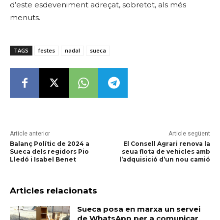
d’este esdeveniment adreçat, sobretot, als més
menuts.
TAGS
festes
nadal
sueca
Article anterior
Article següent
Balanç Polític de 2024 a
El Consell Agrari renova la
Sueca dels regidors Pio
seua flota de vehicles amb
Lledó i Isabel Benet
l’adquisició d’un nou camió
Articles relacionats
Sueca posa en marxa un servei
de WhatsApp per a comunicar