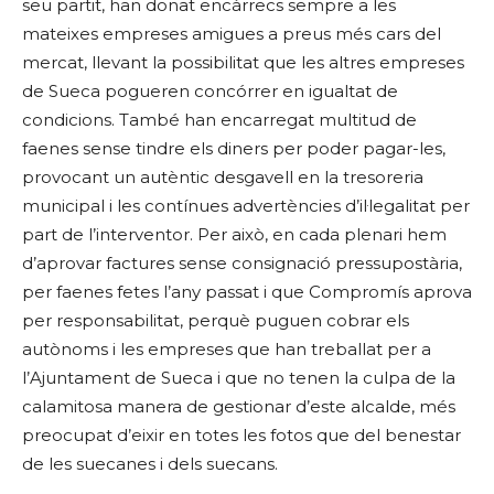
seu partit, han donat encàrrecs sempre a les
mateixes empreses amigues a preus més cars del
mercat, llevant la possibilitat que les altres empreses
de Sueca pogueren concórrer en igualtat de
condicions. També han encarregat multitud de
faenes sense tindre els diners per poder pagar-les,
provocant un autèntic desgavell en la tresoreria
municipal i les contínues advertències d’il·legalitat per
part de l’interventor. Per això, en cada plenari hem
d’aprovar factures sense consignació pressupostària,
per faenes fetes l’any passat i que Compromís aprova
per responsabilitat, perquè puguen cobrar els
autònoms i les empreses que han treballat per a
l’Ajuntament de Sueca i que no tenen la culpa de la
calamitosa manera de gestionar d’este alcalde, més
preocupat d’eixir en totes les fotos que del benestar
de les suecanes i dels suecans.