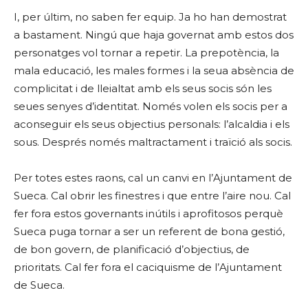
I, per últim, no saben fer equip. Ja ho han demostrat
a bastament. Ningú que haja governat amb estos dos
personatges vol tornar a repetir. La prepotència, la
mala educació, les males formes i la seua absència de
complicitat i de lleialtat amb els seus socis són les
seues senyes d’identitat. Només volen els socis per a
aconseguir els seus objectius personals: l’alcaldia i els
sous. Després només maltractament i traïció als socis.
Per totes estes raons, cal un canvi en l’Ajuntament de
Sueca. Cal obrir les finestres i que entre l’aire nou. Cal
fer fora estos governants inútils i aprofitosos perquè
Sueca puga tornar a ser un referent de bona gestió,
de bon govern, de planificació d’objectius, de
prioritats. Cal fer fora el caciquisme de l’Ajuntament
de Sueca.