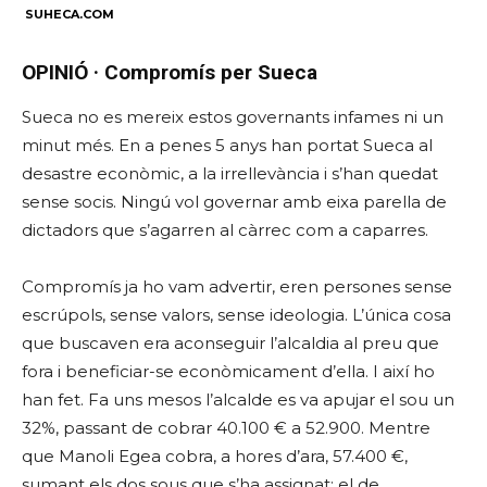
SUHECA.COM
OPINIÓ · Compromís per Sueca
Sueca no es mereix estos governants infames ni un
minut més. En a penes 5 anys han portat Sueca al
desastre econòmic, a la irrellevància i s’han quedat
sense socis. Ningú vol governar amb eixa parella de
dictadors que s’agarren al càrrec com a caparres.
Compromís ja ho vam advertir, eren persones sense
escrúpols, sense valors, sense ideologia. L’única cosa
que buscaven era aconseguir l’alcaldia al preu que
fora i beneficiar-se econòmicament d’ella. I així ho
han fet. Fa uns mesos l’alcalde es va apujar el sou un
32%, passant de cobrar 40.100 € a 52.900. Mentre
que Manoli Egea cobra, a hores d’ara, 57.400 €,
sumant els dos sous que s’ha assignat: el de