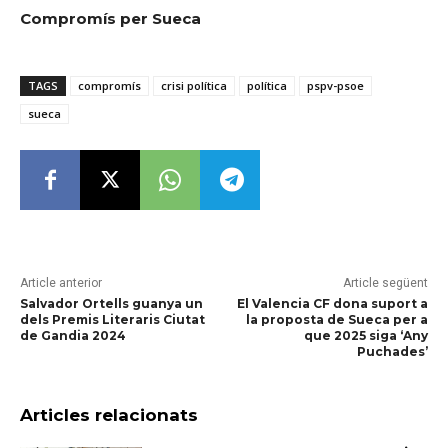
Compromís per Sueca
TAGS
compromís
crisi política
política
pspv-psoe
sueca
Article anterior
Article següent
Salvador Ortells guanya un
El Valencia CF dona suport a
dels Premis Literaris Ciutat
la proposta de Sueca per a
de Gandia 2024
que 2025 siga ‘Any
Puchades’
Articles relacionats