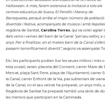
Halloween. A més, farem extensiva la invitació a tots els
centres educatius de Sueca, El Perelló i Mareny de
Barraquetes, perquè arribe al major número de població 
divertida i festiva, acompanyats de música i amb llepolies
regidora de Sanitat,
Carolina Torres
, qui va voler agrair
dels veïns i veïnes del barri de la Canal
“pel seu esforç a 
anys. Per a finalitzar, en el mateix barri de la Canal s’ofe
passem terroríficament divertit”
, segons va assenyalar To
Els i les participants podran lluir les seues millors i més 
esta ocasió, seran: placeta del Convent, carrer Mare de Dé
Mercat, plaça Sant Pere, plaça de l’Ajuntament, carrer Se
la Canal, carrer Enfront de la Via, pas subterrani de viana
de la Canal, on el seu veïnat ha preparat, un anys més
Regidoria de Sanitat ha preparat també una sèrie de dolço
les menors que participen en la Caminada.