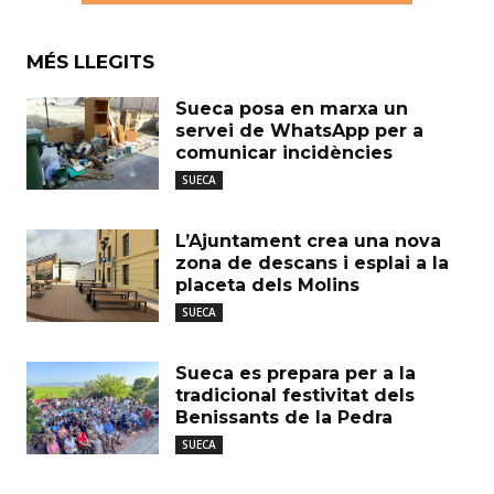
MÉS LLEGITS
Sueca posa en marxa un
servei de WhatsApp per a
comunicar incidències
SUECA
L’Ajuntament crea una nova
zona de descans i esplai a la
placeta dels Molins
SUECA
Sueca es prepara per a la
tradicional festivitat dels
Benissants de la Pedra
SUECA