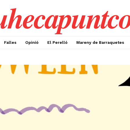
uhecapuntc
Falles
Opinió
El Perelló
Mareny de Barraquetes