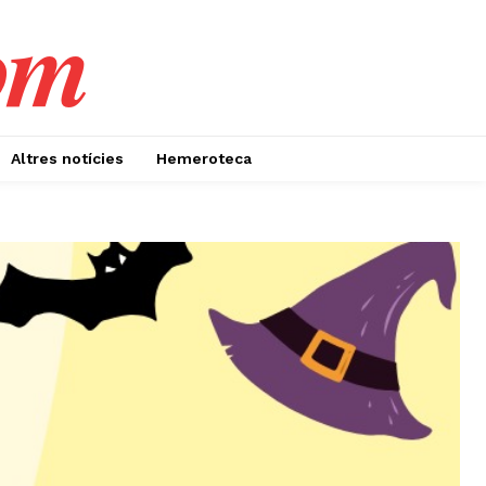
om
Altres notícies
Hemeroteca