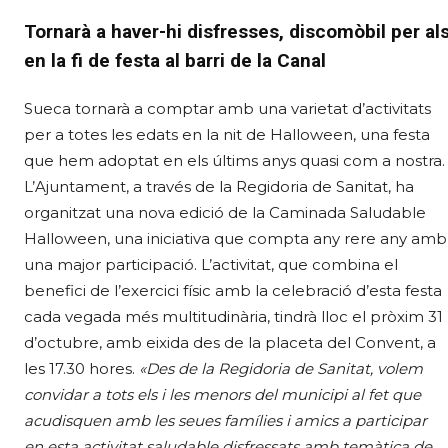
Tornarà a haver-hi disfresses, discomòbil per a
en la fi de festa al barri de la Canal
Sueca tornarà a comptar amb una varietat d’activitats
per a totes les edats en la nit de Halloween, una festa
que hem adoptat en els últims anys quasi com a nostra.
L’Ajuntament, a través de la Regidoria de Sanitat, ha
organitzat una nova edició de la Caminada Saludable
Halloween, una iniciativa que compta any rere any amb
una major participació. L’activitat, que combina el
benefici de l’exercici físic amb la celebració d’esta festa
cada vegada més multitudinària, tindrà lloc el pròxim 31
d’octubre, amb eixida des de la placeta del Convent, a
les 17.30 hores.
«Des de la Regidoria de Sanitat, volem
convidar a tots els i les menors del municipi al fet que
acudisquen amb les seues famílies i amics a participar
en esta activitat saludable disfressats amb temàtica de