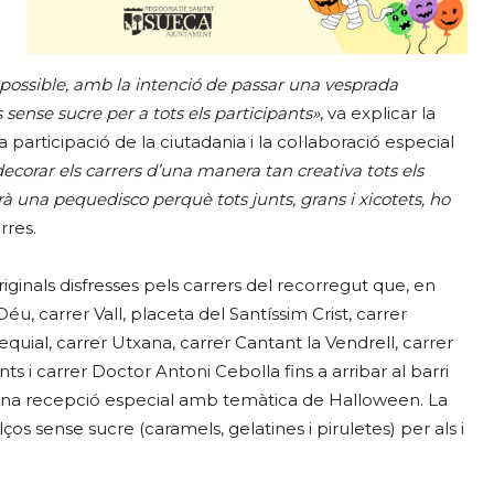
possible, amb la intenció de passar una vesprada
 sense sucre per a tots els participants»
, va explicar la
 la participació de la ciutadania i la col·laboració especial
decorar els carrers d’una manera tan creativa tots els
rirà una pequedisco perquè tots junts, grans i xicotets, ho
rres.
originals disfresses pels carrers del recorregut que, en
u, carrer Vall, placeta del Santíssim Crist, carrer
quial, carrer Utxana, carrer Cantant la Vendrell, carrer
nts i carrer Doctor Antoni Cebolla fins a arribar al barri
, una recepció especial amb temàtica de Halloween. La
s sense sucre (caramels, gelatines i piruletes) per als i