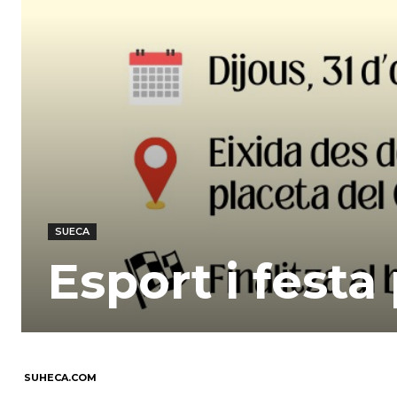
SUECA
Esport i festa
SUHECA.COM