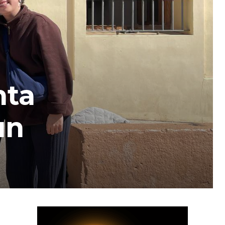
nta
un