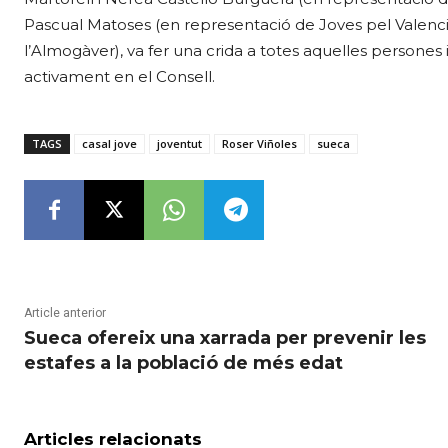
Pascual Matoses (en representació de Joves pel Valencià
l’Almogàver), va fer una crida a totes aquelles persones i
activament en el Consell.
TAGS
casal jove
joventut
Roser Viñoles
sueca
Article anterior
Sueca ofereix una xarrada per prevenir les
estafes a la població de més edat
Articles relacionats