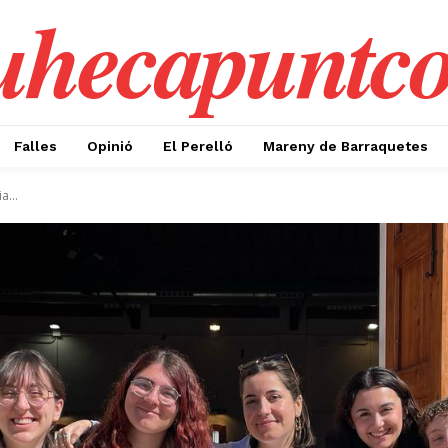
uhecapuntc
Falles
Opinió
El Perelló
Mareny de Barraquetes
a...