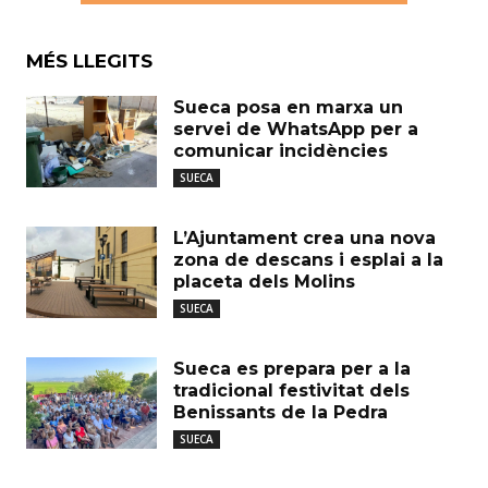
MÉS LLEGITS
Sueca posa en marxa un
servei de WhatsApp per a
comunicar incidències
SUECA
L’Ajuntament crea una nova
zona de descans i esplai a la
placeta dels Molins
SUECA
Sueca es prepara per a la
tradicional festivitat dels
Benissants de la Pedra
SUECA