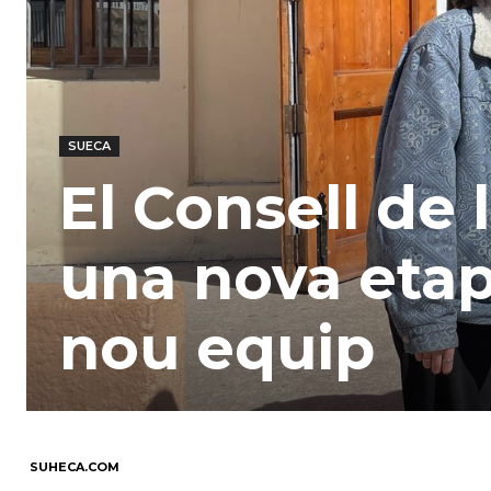
SUECA
El Consell de 
una nova etap
nou equip
SUHECA.COM