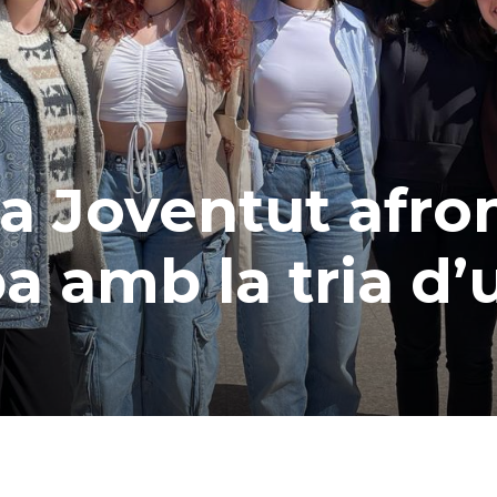
la Joventut afro
a amb la tria d’