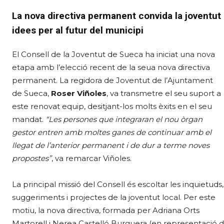
La nova directiva permanent convida la joventut 
idees per al futur del municipi
El Consell de la Joventut de Sueca ha iniciat una nova
etapa amb l’elecció recent de la seua nova directiva
permanent. La regidora de Joventut de l’Ajuntament
de Sueca,
Roser Viñoles
, va transmetre el seu suport a
este renovat equip, desitjant-los molts èxits en el seu
mandat.
“Les persones que integraran el nou òrgan
gestor entren amb moltes ganes de continuar amb el
llegat de l’anterior permanent i de dur a terme noves
propostes”
, va remarcar Viñoles.
La principal missió del Consell és escoltar les inquietuds,
suggeriments i projectes de la joventut local. Per este
motiu, la nova directiva, formada per Adriana Orts
Martorell i Nerea Castelló Burguera (en representació de