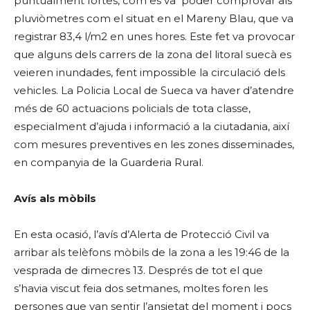
puntualment fortes, com es va poder comprovar als
pluviòmetres com el situat en el Mareny Blau, que va
registrar 83,4 l/m2 en unes hores. Este fet va provocar
que alguns dels carrers de la zona del litoral suecà es
veieren inundades, fent impossible la circulació dels
vehicles. La Policia Local de Sueca va haver d’atendre
més de 60 actuacions policials de tota classe,
especialment d’ajuda i informació a la ciutadania, així
com mesures preventives en les zones disseminades,
en companyia de la Guarderia Rural.
Avís als mòbils
En esta ocasió, l’avís d’Alerta de Protecció Civil va
arribar als telèfons mòbils de la zona a les 19:46 de la
vesprada de dimecres 13. Després de tot el que
s’havia viscut feia dos setmanes, moltes foren les
persones que van sentir l’ansietat del moment i pocs