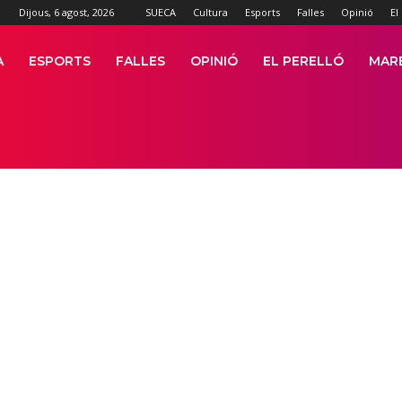
Dijous, 6 agost, 2026
SUECA
Cultura
Esports
Falles
Opinió
El
A
ESPORTS
FALLES
OPINIÓ
EL PERELLÓ
MAR