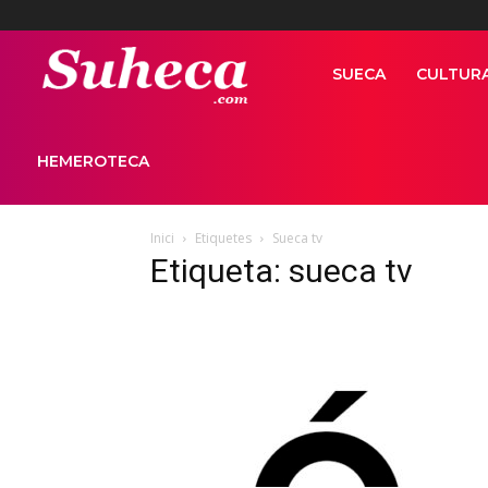
Suhecapuntcom
SUECA
CULTUR
HEMEROTECA
Inici
Etiquetes
Sueca tv
Etiqueta: sueca tv