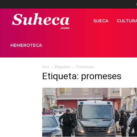
Suhecapuntcom
SUECA
CULTUR
HEMEROTECA
Inici
Etiquetes
Promeses
Etiqueta: promeses