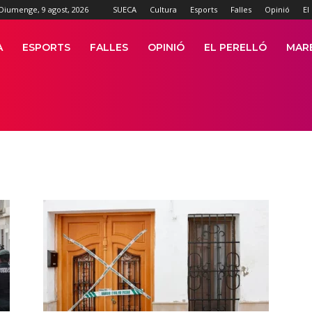
Diumenge, 9 agost, 2026
SUECA
Cultura
Esports
Falles
Opinió
El
A
ESPORTS
FALLES
OPINIÓ
EL PERELLÓ
MAR