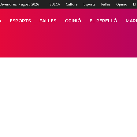
Divendres, 7 agost, 2026
SUECA
Cultura
Esports
Falles
Opinió
El
A
ESPORTS
FALLES
OPINIÓ
EL PERELLÓ
MAR