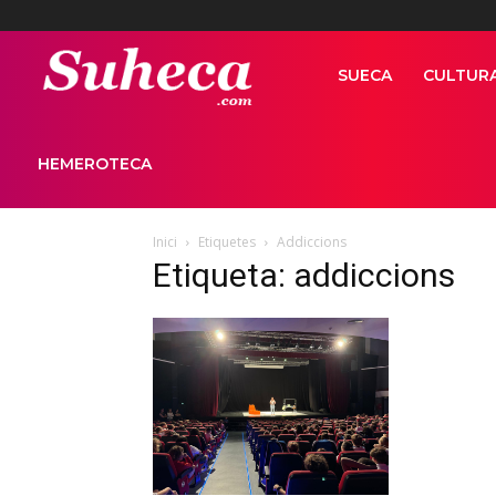
Suhecapuntcom
SUECA
CULTUR
HEMEROTECA
Inici
Etiquetes
Addiccions
Etiqueta: addiccions