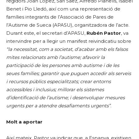
regidors Joan López, Sari Sáez, Alfredo Planells, Isabel
Benet i Pio Lledó, així com una representació de
famílies integrants de l’Associació de Pares de
l’Autisme de Sueca (APASU), organitzadora de l’acte.
Durant este, el secretari d’APASU,
Rubén Pastor
, va
intervindre per a llegir un manifest reivindicatiu sobre
“la necessitat, com a societat, d’acabar amb els falsos
mites relacionats amb l’autisme; afavorir la
participació de les persones amb autisme i de les
seues famílies; garantir que puguen accedir als serveis
i recursos públics especialitzats; crear entorns
accessibles i inclusius; millorar els sistemes
d’identificació de l’autisme; i desenvolupar mesures
urgents per a atendre desafiaments urgents”
.
Molt a aportar
Així mateix, Pastor va indicar que, a Espanya, existixen