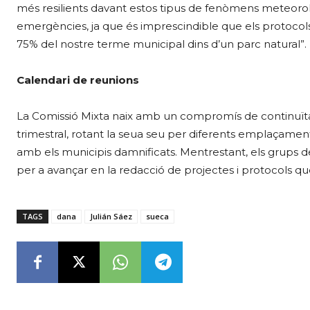
més resilients davant estos tipus de fenòmens meteorol
emergències, ja que és imprescindible que els protocols
75% del nostre terme municipal dins d’un parc natural”.
Calendari de reunions
La Comissió Mixta naix amb un compromís de continuïtat.
trimestral, rotant la seua seu per diferents emplaçaments
amb els municipis damnificats. Mentrestant, els grups 
per a avançar en la redacció de projectes i protocols que
TAGS
dana
Julián Sáez
sueca