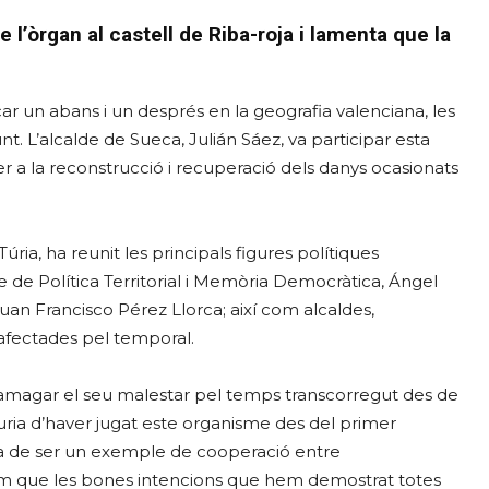
e l’òrgan al castell de Riba-roja i lamenta que la
ar un abans i un després en la geografia valenciana, les
t. L’alcalde de Sueca, Julián Sáez, va participar esta
er a la reconstrucció i recuperació dels danys ocasionats
úria, ha reunit les principals figures polítiques
e de Política Territorial i Memòria Democràtica, Ángel
Juan Francisco Pérez Llorca; així com alcaldes,
 afectades pel temporal.
va amagar el seu malestar pel temps transcorregut des de
auria d’haver jugat este organisme des del primer
a de ser un exemple de cooperació entre
em que les bones intencions que hem demostrat totes