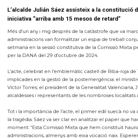
L’alcalde Julián Sáez assisteix a la constitució d
iniciativa “arriba amb 15 mesos de retard”
Més d’un any i mig després de la catàstrofe que va marc
administracions van formalitzar un espai de treball conjun
setmana en la sessió constitutiva de la Comissió Mixta p
per la DANA del 29 d’octubre de 2024.
L’acte, celebrat en l’emblemàtic castell de Riba-roja de T
implicades en la gestió de la postemergència: el ministr
Víctor Torres; el president de la Generalitat Valenciana, 
alcaldesses i representants de les nombroses localitats
Tot i la importància de l’acte, el primer edil suecà no 
la tragèdia. Sáez va ser clar en analitzar el paper que h
moment: “Esta Comissió Mixta que hem constituït hauri
administracions, almenys amb eixa vocació naix. Esper