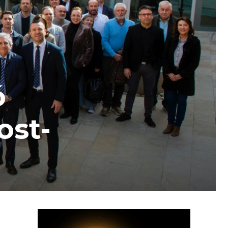
ó
ost-