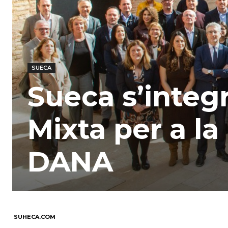
SUECA
Sueca s’integ
Mixta per a la
DANA
SUHECA.COM