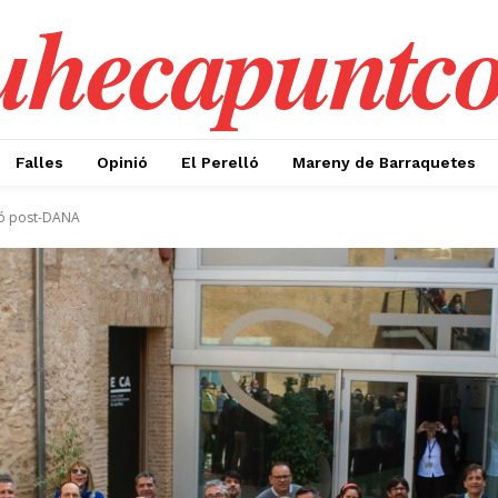
uhecapuntc
Falles
Opinió
El Perelló
Mareny de Barraquetes
ció post-DANA