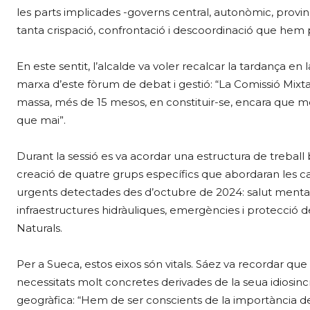
les parts implicades -governs central, autonòmic, provinc
tanta crispació, confrontació i descoordinació que hem pa
En este sentit, l’alcalde va voler recalcar la tardança en
marxa d’este fòrum de debat i gestió: “La Comissió Mixta
massa, més de 15 mesos, en constituir-se, encara que mé
que mai”.
Durant la sessió es va acordar una estructura de treball
creació de quatre grups específics que abordaran les 
urgents detectades des d’octubre de 2024: salut mental
infraestructures hidràuliques, emergències i protecció d
Naturals.
Per a Sueca, estos eixos són vitals. Sáez va recordar que l
necessitats molt concretes derivades de la seua idiosinc
geogràfica: “Hem de ser conscients de la importància 