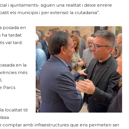
ial i ajuntaments- siguen una realitat i deixe enrere
tit els municipis i per extensió la ciutadania”.
 la posada en
 ha tardat
s val tard
 basada en la
carències més
,
e Parcs
a localitat té
ràsia
de comptar amb infraestructures que ens permeten ser