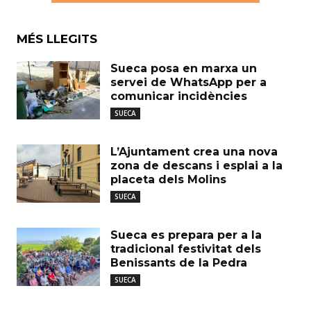
MÉS LLEGITS
Sueca posa en marxa un
servei de WhatsApp per a
comunicar incidències
SUECA
L’Ajuntament crea una nova
zona de descans i esplai a la
placeta dels Molins
SUECA
Sueca es prepara per a la
tradicional festivitat dels
Benissants de la Pedra
SUECA