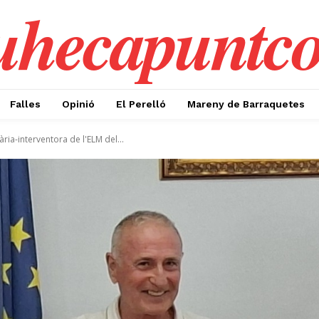
uhecapuntc
Falles
Opinió
El Perelló
Mareny de Barraquetes
a-interventora de l'ELM del...