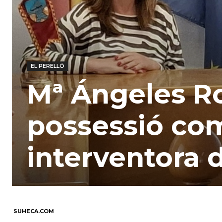
EL PERELLÓ
Mª Ángeles R
possessió com
interventora d
SUHECA.COM