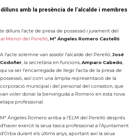
e dilluns amb la presència de l’alcalde i membres
te dilluns l’acte de presa de possessió i jurament del
cal Menor del Perelló
,
Mª Ángeles Romero Castelló
.
A l’acte solemne van assistir l’alcalde del Perelló,
José
Codoñer
, la secretària en funcions,
Amparo Cabedo
,
qui va ser l’encarregada de llegir l’acta de la presa de
possessió, així com una àmplia representació de la
corporació municipal i del personal del consistori, que
van voler donar la benvinguda a Romero en esta nova
etapa professional.
Mª Ángeles Romero arriba a l’ELM del Perelló després
d’haver exercit la seua tasca professional a l’Ajuntament
d’Orba durant els últims anys, aportant així la seua