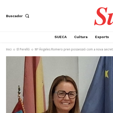
S
Buscador
SUECA
Cultura
Esports
Inici
El Perelló
Mª Ángeles Romero pren possessió com a nova secretàri