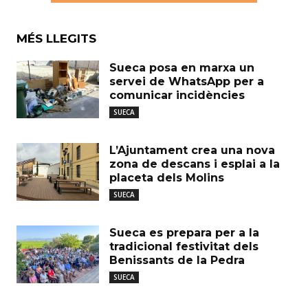
MÉS LLEGITS
Sueca posa en marxa un
servei de WhatsApp per a
comunicar incidències
SUECA
L’Ajuntament crea una nova
zona de descans i esplai a la
placeta dels Molins
SUECA
Sueca es prepara per a la
tradicional festivitat dels
Benissants de la Pedra
SUECA