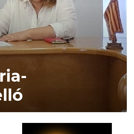
ria-
lló