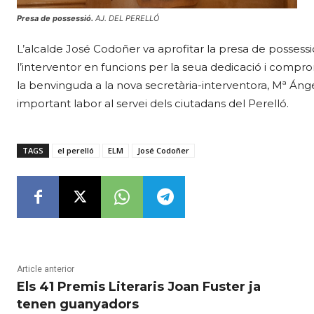
Presa de possessió.
AJ. DEL PERELLÓ
L’alcalde José Codoñer va aprofitar la presa de possessió
l’interventor en funcions per la seua dedicació i comprom
la benvinguda a la nova secretària-interventora, Mª Ánge
important labor al servei dels ciutadans del Perelló.
TAGS
el perelló
ELM
José Codoñer
Article anterior
Els 41 Premis Literaris Joan Fuster ja
tenen guanyadors