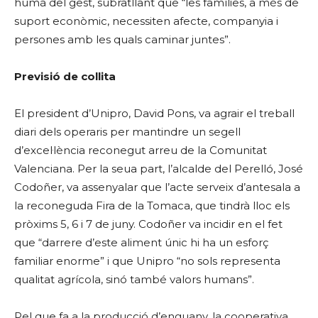
humà del gest, subratllant que “les famílies, a més de
suport econòmic, necessiten afecte, companyia i
persones amb les quals caminar juntes”.
Previsió de collita
El president d’Unipro, David Pons, va agrair el treball
diari dels operaris per mantindre un segell
d’excel·lència reconegut arreu de la Comunitat
Valenciana. Per la seua part, l’alcalde del Perelló, José
Codoñer, va assenyalar que l’acte serveix d’antesala a
la reconeguda Fira de la Tomaca, que tindrà lloc els
pròxims 5, 6 i 7 de juny. Codoñer va incidir en el fet
que “darrere d’este aliment únic hi ha un esforç
familiar enorme” i que Unipro “no sols representa
qualitat agrícola, sinó també valors humans”.
Pel que fa a la producció d’enguany, la cooperativa