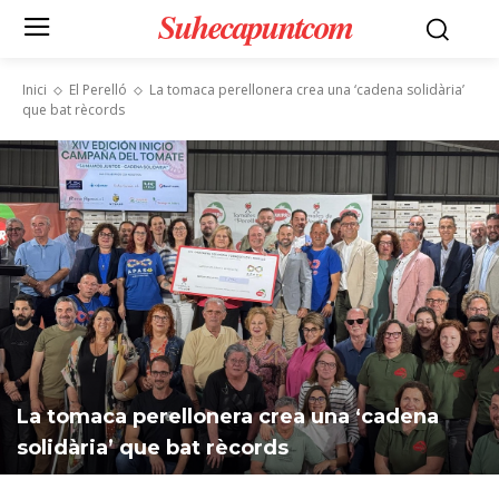
Suhecapuntcom
Inici
El Perelló
La tomaca perellonera crea una ‘cadena solidària’
que bat rècords
La tomaca perellonera crea una ‘cadena
solidària’ que bat rècords