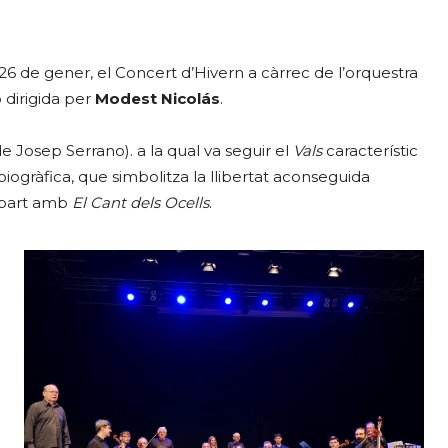
t 26 de gener, el Concert d’Hivern a càrrec de l’orquestra
 dirigida per
Modest Nicolás
.
e Josep Serrano). a la qual va seguir el
Vals
característic
iogràfica, que simbolitza la llibertat aconseguida
a part amb
El Cant dels Ocells
.