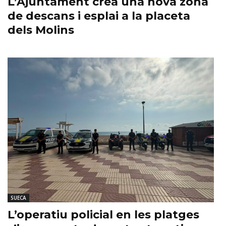
L’Ajuntament crea una nova zona
de descans i esplai a la placeta
dels Molins
SUECA
L’operatiu policial en les platges