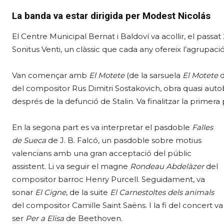
La banda va estar dirigida per Modest Nicolás
El Centre Municipal Bernat i Baldoví va acollir, el passa
Sonitus Venti, un clàssic que cada any ofereix l’agrupació
Van començar amb
El Motete
(de la sarsuela
El Motete
d
del compositor Rus Dimitri Sostakovich, obra quasi autob
després de la defunció de Stalin. Va finalitzar la primer
En la segona part es va interpretar el pasdoble
Falles
de Sueca
de J. B. Falcó, un pasdoble sobre motius
valencians amb una gran acceptació del públic
assistent. Li va seguir el magne
Rondeau Abdelàzer
del
compositor barroc Henry Purcell. Seguidament, va
sonar
El Cigne
, de la suite
El Carnestoltes dels animals
del compositor Camille Saint Saëns. I la fi del concert va
ser
Per a Elisa
de Beethoven.