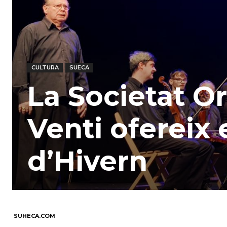
CULTURA
SUECA
La Societat O
Venti ofereix 
d’Hivern
SUHECA.COM