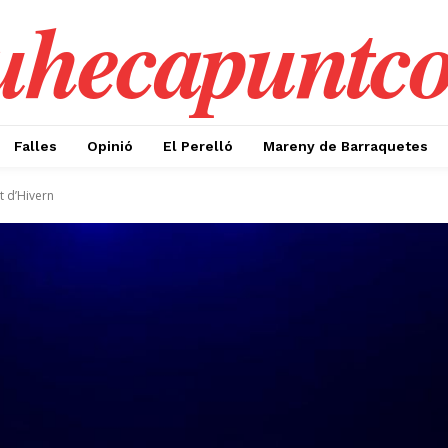
uhecapuntc
Falles
Opinió
El Perelló
Mareny de Barraquetes
t d’Hivern