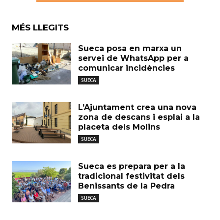
MÉS LLEGITS
Sueca posa en marxa un
servei de WhatsApp per a
comunicar incidències
SUECA
L’Ajuntament crea una nova
zona de descans i esplai a la
placeta dels Molins
SUECA
Sueca es prepara per a la
tradicional festivitat dels
Benissants de la Pedra
SUECA