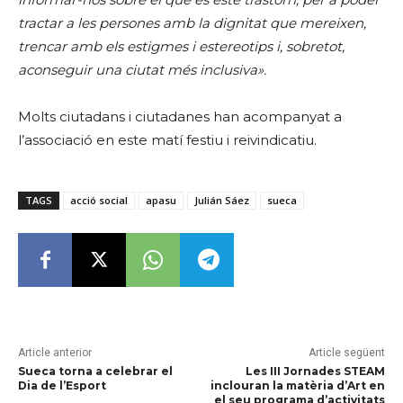
tractar a les persones amb la dignitat que mereixen,
trencar amb els estigmes i estereotips i, sobretot,
aconseguir una ciutat més inclusiva».
Molts ciutadans i ciutadanes han acompanyat a
l’associació en este matí festiu i reivindicatiu.
TAGS
acció social
apasu
Julián Sáez
sueca
Article anterior
Article següent
Sueca torna a celebrar el
Les III Jornades STEAM
Dia de l’Esport
inclouran la matèria d’Art en
el seu programa d’activitats