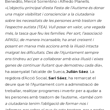
Benedito, Mercé Sorrentino i Alfredo Planells.
«L’objectiu principal d’esta Festa de l’Autisme és donar
una major visibilitat i conscienciar a la ciutadania
sobre les necessitats de les persones amb trastorn de
l’espectre autista (TEA). Vull posar en valor, una vegada
més, la tasca que feu les famílies. Per sort, l’associació
APASU, de manera incansable, ha anat creixent i
posant en marxa més accions amb la il·lusió intacta
malgrat les dificultats. Des de l’Ajuntament sempre
ens tindreu ací per a col·laborar amb eixa il·lusió i eixes
ganes de continuar lluitant que demostreu cada dia»
,
ha assenyalat l’alcalde de Sueca,
Julián Sáez
. La
regidora d’Acció Social,
Sari Sáez
, ha remarcat el
deure que té l’Ajuntament com a administració de
treballar, realitzar programes i invertir per a ajudar a
les persones amb trastorn de l’autisme,
«també com
a ciutadania tenim l’obligació de formar-nos i
informar-nos sobre el que és este trastorn, per a poder