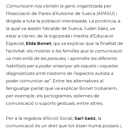
Comunicant-nos s’entén la gent
, organitzada per
l’Associació de Pares d’Autisme de Sueca (APASU) i
dirigida a tota la població interessada. La ponència, a
la qual va assistir l’alcalde de Sueca, Julián Sáez, va
estar a càrrec de la logopeda i mestra d’Educació
Especial,
Elda Bonet
, qui va explicar que la finalitat de
l’activitat
«és mostrar a les famílies que la comunicació
va més enllà de les paraules, i aprendre les diferents
habilitats per a poder ensenyar als xiquets i xiquetes
diagnosticats amb trastorns de l’espectre autista a
poder comunicar-se”.
Entre les alternatives al
llenguatge parlat que va explicar Bonet trobaríem,
per exemple, els pictogrames, sistemes de
comunicació o suports gestuals, entre altres.
Per a la regidora d’Acció Social,
Sari Saéz
, la
comunicació és un dret que tot ésser humà posseïx i,